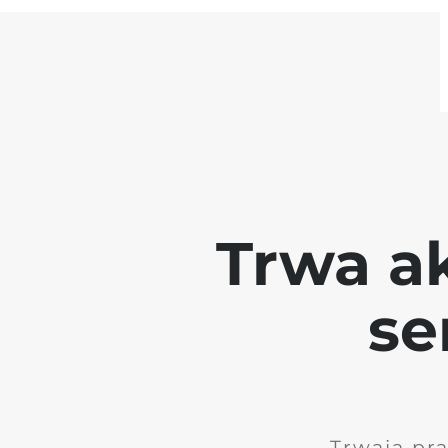
Trwa ak
se
Trwają pr